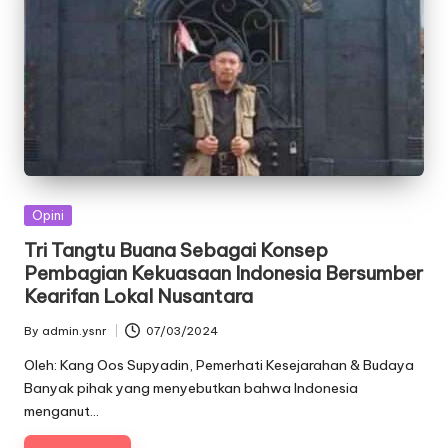
Posted
Opini
in
Tri Tangtu Buana Sebagai Konsep
Pembagian Kekuasaan Indonesia Bersumber
Kearifan Lokal Nusantara
By
admin.ysnr
07/03/2024
Posted
by
Oleh: Kang Oos Supyadin, Pemerhati Kesejarahan & Budaya
Banyak pihak yang menyebutkan bahwa Indonesia
menganut…