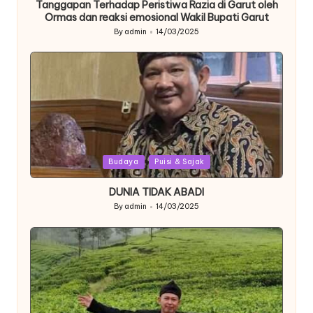
Tanggapan Terhadap Peristiwa Razia di Garut oleh
Ormas dan reaksi emosional Wakil Bupati Garut
By
admin
14/03/2025
Posted
by
Posted
Budaya
Puisi & Sajak
in
DUNIA TIDAK ABADI
By
admin
14/03/2025
Posted
by