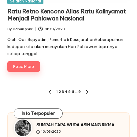
Posted
Sejarah Nasional
in
Ratu Retno Kencono Alias Ratu Kalinyamat
Menjadi Pahlawan Nasional
By
admin.ysnr
08/11/2023
Posted
by
Oleh: Oos Supyadin, Pemerhati KesejarahanBeberapa hari
kedepan kita akan merayakan Hari Pahlawan tepatnya
setiap tanggal…
Read More
Paginasi
1
2
3
4
5
6
…
9
PREVIOUS
NEXT
pos
PAGE
PAGE
Info Terpopuler
SUMPAH TAPA WUDA ASINJANG RIKMA
16/03/2026