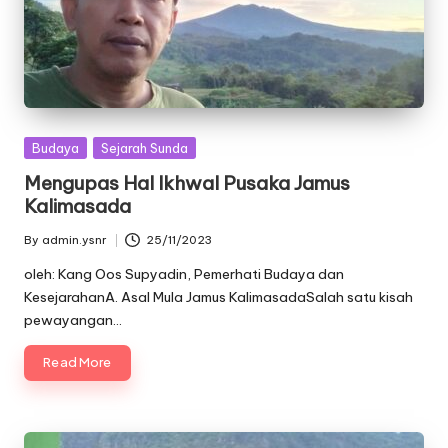
Posted
Budaya
Sejarah Sunda
in
Mengupas Hal Ikhwal Pusaka Jamus
Kalimasada
By
admin.ysnr
25/11/2023
Posted
by
oleh: Kang Oos Supyadin, Pemerhati Budaya dan
KesejarahanA. Asal Mula Jamus KalimasadaSalah satu kisah
pewayangan…
Read More