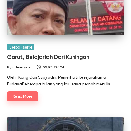
Posted
Serba-serbi
in
Garut, Belajarlah Dari Kuningan
By
admin.ysnr
09/03/2024
Posted
by
Oleh : Kang Oos Supyadin, Pemerhati Kesejarahan &
BudayaBeberapa bulan yang lalu saya pernah menulis…
Read More