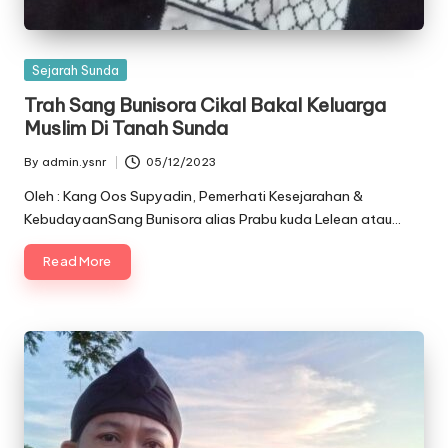
Posted
Sejarah Sunda
in
Trah Sang Bunisora Cikal Bakal Keluarga
Muslim Di Tanah Sunda
By
admin.ysnr
05/12/2023
Posted
by
Oleh : Kang Oos Supyadin, Pemerhati Kesejarahan &
KebudayaanSang Bunisora alias Prabu kuda Lelean atau…
Read More