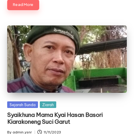
Read More
Posted
Sejarah Sunda
Ziarah
in
Syaikhuna Mama Kyai Hasan Basori
Kiarakoneng Suci Garut
By
admin.ysnr
11/11/2023