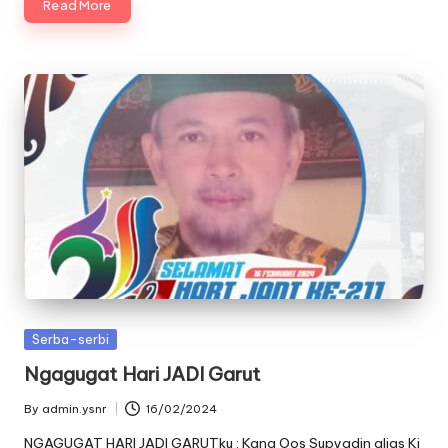
Read More
Posted
Serba-serbi
in
Ngagugat Hari JADI Garut
By
admin.ysnr
16/02/2024
Posted
by
NGAGUGAT HARI JADI GARUTku : Kang Oos Supyadin alias Ki