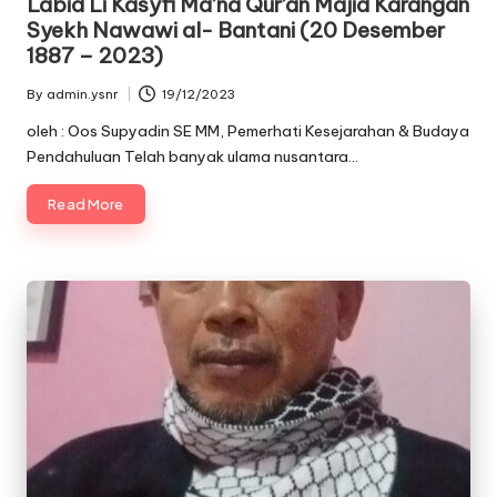
Labid Li Kasyfi Ma’na Qur’an Majid Karangan
Syekh Nawawi al- Bantani (20 Desember
1887 – 2023)
By
admin.ysnr
19/12/2023
Posted
by
oleh : Oos Supyadin SE MM, Pemerhati Kesejarahan & Budaya
Pendahuluan Telah banyak ulama nusantara…
Read More