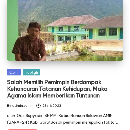
Posted
Opini
Tabligh
in
Salah Memilih Pemimpin Berdampak
Kehancuran Tatanan Kehidupan, Maka
Agama Islam Memberikan Tuntunan
By
admin.ysnr
23/11/2023
Posted
by
oleh: Oos Supyadin SE MM, Ketua Barisan Relawan AMIN
(BARA-24) Kab. GarutSosok pemimpin merupakan faktor…