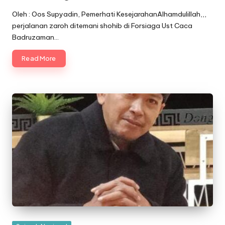
Posted
by
Oleh : Oos Supyadin, Pemerhati KesejarahanAlhamdulillah,,,
perjalanan zaroh ditemani shohib di Forsiaga Ust Caca
Badruzaman…
Read More