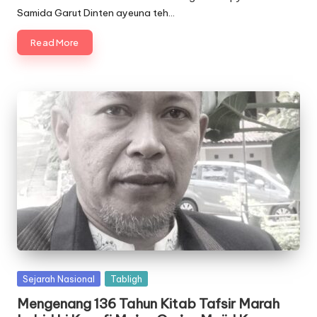
Samida Garut Dinten ayeuna teh…
Read More
Posted
Sejarah Nasional
Tabligh
in
Mengenang 136 Tahun Kitab Tafsir Marah