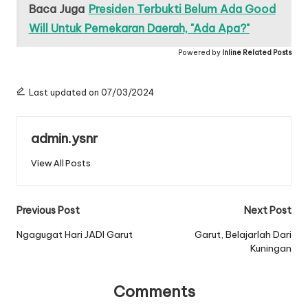
Baca Juga
Presiden Terbukti Belum Ada Good
Will Untuk Pemekaran Daerah, "Ada Apa?"
Powered by
Inline Related Posts
Last updated on 07/03/2024
admin.ysnr
View All Posts
Post
Previous Post
Next Post
navigation
Ngagugat Hari JADI Garut
Garut, Belajarlah Dari
Kuningan
Comments