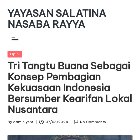
YAYASAN SALATINA
Skip
to
NASABA RAYYA
content
www.yayasan-
snr.or.id
Posted
Opini
in
Tri Tangtu Buana Sebagai
Konsep Pembagian
Kekuasaan Indonesia
Bersumber Kearifan Lokal
Nusantara
By
admin.ysnr
07/03/2024
No Comments
Posted
by