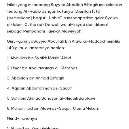
Inilah yang mendorong Sayyed Abdullah Bilfagih menjelaskan
tentang Al-Habib dengan katanya “Disinilah futuh
(pembukaan) bagi Al-Habib”.Ia mendapatkan gelar Syaikh
al-Islam, Quthb ad-Da’wah wa al-Irsyad dan dikenal
sebagai Pembaharu Tarekat Alawiyyah.
Guru-gurunyaSayyid Abdullah bin Alawi al-Haddad memiliki
140 guru, di antaranya adalah:
1. Abdullah bin Syaikh Maula ‘Aidid
2. Umar bin Abdurrahman al-‘Aththas
3. Abdullah bin Ahmad Bilfaqih
4. Aqil bin Abdurrahman as-Saqaf
5. Sahl bin Ahmad Bahasan al-Hudaili Ba’alawi
6. Muhammad bin Alawi as-Saqaf, Ulama Mekah.
Murid-muridnya
1. Ahmad bin Zein al-Habsyi