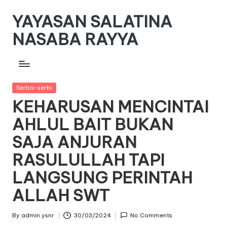
YAYASAN SALATINA
Skip
to
NASABA RAYYA
content
www.yayasan-
snr.or.id
Posted
Serba-serbi
in
KEHARUSAN MENCINTAI
AHLUL BAIT BUKAN
SAJA ANJURAN
RASULULLAH TAPI
LANGSUNG PERINTAH
ALLAH SWT
By
admin.ysnr
30/03/2024
No Comments
Posted