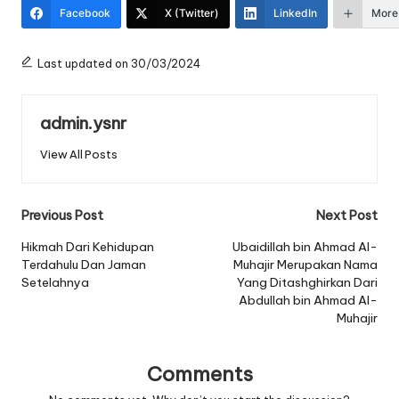
Facebook
X (Twitter)
LinkedIn
More
Last updated on 30/03/2024
admin.ysnr
View All Posts
Post
Previous Post
Next Post
navigation
Hikmah Dari Kehidupan
Ubaidillah bin Ahmad Al-
Terdahulu Dan Jaman
Muhajir Merupakan Nama
Setelahnya
Yang Ditashghirkan Dari
Abdullah bin Ahmad Al-
Muhajir
Comments