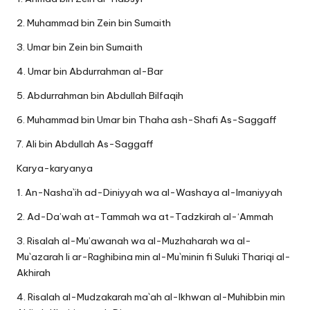
2. Muhammad bin Zein bin Sumaith
3. Umar bin Zein bin Sumaith
4. Umar bin Abdurrahman al-Bar
5. Abdurrahman bin Abdullah Bilfaqih
6. Muhammad bin Umar bin Thaha ash-Shafi As-Saggaff
7. Ali bin Abdullah As-Saggaff
Karya-karyanya
1. An-Nasha`ih ad-Diniyyah wa al-Washaya al-Imaniyyah
2. Ad-Da’wah at-Tammah wa at-Tadzkirah al-‘Ammah
3. Risalah al-Mu’awanah wa al-Muzhaharah wa al-
Mu`azarah li ar-Raghibina min al-Mu`minin fi Suluki Thariqi al-
Akhirah
4. Risalah al-Mudzakarah ma`ah al-Ikhwan al-Muhibbin min