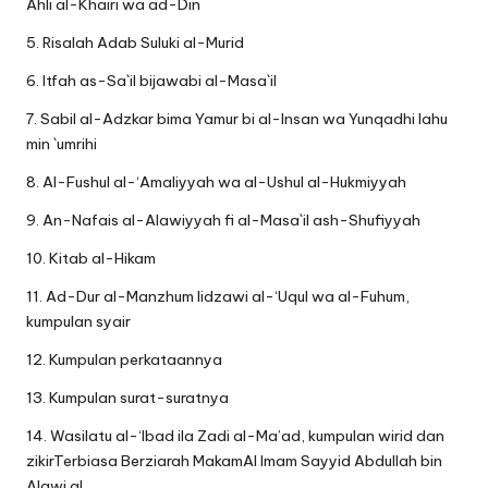
Ahli al-Khairi wa ad-Din
5. Risalah Adab Suluki al-Murid
6. Itfah as-Sa`il bijawabi al-Masa`il
7. Sabil al-Adzkar bima Yamur bi al-Insan wa Yunqadhi lahu
min `umrihi
8. Al-Fushul al-‘Amaliyyah wa al-Ushul al-Hukmiyyah
9. An-Nafais al-Alawiyyah fi al-Masa`il ash-Shufiyyah
10. Kitab al-Hikam
11. Ad-Dur al-Manzhum lidzawi al-‘Uqul wa al-Fuhum,
kumpulan syair
12. Kumpulan perkataannya
13. Kumpulan surat-suratnya
14. Wasilatu al-‘Ibad ila Zadi al-Ma’ad, kumpulan wirid dan
zikirTerbiasa Berziarah MakamAl Imam Sayyid Abdullah bin
Alawi al.