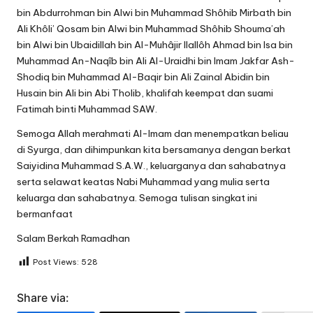
bin Abdurrohman bin Alwi bin Muhammad Shôhib Mirbath bin
Ali Khôli’ Qosam bin Alwi bin Muhammad Shôhib Shouma’ah
bin Alwi bin Ubaidillah bin Al-Muhâjir Ilallôh Ahmad bin Isa bin
Muhammad An-Naqîb bin Ali Al-Uraidhi bin Imam Jakfar Ash-
Shodiq bin Muhammad Al-Baqir bin Ali Zainal Abidin bin
Husain bin Ali bin Abi Tholib, khalifah keempat dan suami
Fatimah binti Muhammad SAW.
Semoga Allah merahmati Al-Imam dan menempatkan beliau
di Syurga, dan dihimpunkan kita bersamanya dengan berkat
Saiyidina Muhammad S.A.W., keluarganya dan sahabatnya
serta selawat keatas Nabi Muhammad yang mulia serta
keluarga dan sahabatnya. Semoga tulisan singkat ini
bermanfaat
Salam Berkah Ramadhan
Post Views:
528
Share via: