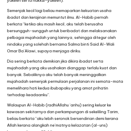
yakeen serta hakkul-yakeen).
Semenjak kecil lagi beliau memaparkan kekuatan usaha
ibadat dan kerajinan memuntut ilmu. Al-Habib pernah
berkata “ketika aku masih kecil, aku telah berusaha
bersungguh-sungguh untuk beribadat dan melaksanakan
pelbagai mujahadah yang lainnya, sehingga ditegur oleh
nindaku yang solehah bernama Salma binti Said Al-Wali
Omar Ba’Alawi, supaya menjaga diriku.
Dia sering berkata demikian jika dikira ibadat serta
mujahadah yang aku usahakan dianggap terlalu kuat dan
banyak. Sebaliknya aku telah banyak meninggalkan
mujahadah semenjak permulaan perjalanan ini semata-mata
memelihara hati kedua ibubapaku yang amat prihatin
terhadap keadaanku”.
Walaupun Al-Habib (radhiAllahu ‘anhu) sering keluar ke
kawasan sekitarnya dan perkampungan di sekeliling Tarim,
beliau berkata “aku lebih seronok bersendirian demi kerana
Allah kerana alangkah ne’matnya kelazatan (al-uns)