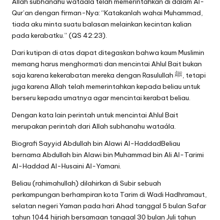
Allah subhanahu wataála telah memerintahkan di dalam Al-
Qur’an dengan firman-Nya: “Katakanlah wahai Muhammad,
tiada aku minta suatu balasan melainkan kecintan kalian
pada kerabatku.” (QS 42:23).
Dari kutipan di atas dapat ditegaskan bahwa kaum Muslimin
memang harus menghormati dan mencintai Ahlul Bait bukan
saja karena kekerabatan mereka dengan Rasulullah ﷺ, tetapi
juga karena Allah telah memerintahkan kepada beliau untuk
berseru kepada umatnya agar mencintai kerabat beliau.
Dengan kata lain perintah untuk mencintai Ahlul Bait
merupakan perintah dari Allah subhanahu wataála.
Biografi Sayyid Abdullah bin Alawi Al-HaddadBeliau
bernama Abdullah bin Alawi bin Muhammad bin Ali Al-Tarimi
Al-Haddad Al-Husaini Al-Yamani.
Beliau (rahimahullah) dilahirkan di Subir sebuah
perkampungan berhampiran kota Tarim di Wadi Hadhramaut,
selatan negeri Yaman pada hari Ahad tanggal 5 bulan Safar
tahun 1044 hijriah bersamaan tanggal 30 bulan Juli tahun