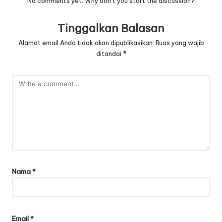
No comments yet. Why don’t you start the discussion?
Tinggalkan Balasan
Alamat email Anda tidak akan dipublikasikan.
Ruas yang wajib
ditandai
*
Nama
*
Email
*