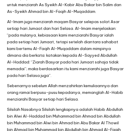
untuk menziarah As Syeikh Al-Kabir Abu Bakar bin Salim dan
As-Syeikh Ahmad bin Al-Faqih Al-Muqaddam.
Al-Imam juga menziarah maqam Basyar selepas solat Asar
setiap hari Jumaat dan hari Selasa. Al-Imam menjelaskan:
“pada mulanya, kebiasaan kami menziarahi Basyar ialah
pada setiap hari Jumaat, tetapi setelah diantara sahabat
kami bertemu Al-Faqih Al-Muqaddam dalam mimpinya
dimana dia berkata: katakan kepada Al-Sayyed Abdullah
Al-Haddad: “Ziarah Basyar pada hari Jumaat sahaja tidak
memadai”; maka berdasarkan itu kami menziarahi juga Basyar
pada hari Selasa juga”.
Sebenarnya sebelum Allah menzahirkan kemuliaannya dan
orang ramai berpusu-pusu kepadanya, memanglah Al-Habib
menziarahi Basyar setiap hari Selasa.
Silsilah Nasabnya Silsilah lengkapnya adalah Habib Abdullah
bin Alwi Al-Haddad bin Muhammad bin Ahmad bin Abdullah
bin Muhammad bin Alwi bin Ahmad bin Abu Bakar Al Thowil
bin Ahmad bin Muhammad bin Abdullah bin Ahmad Al-Faqih