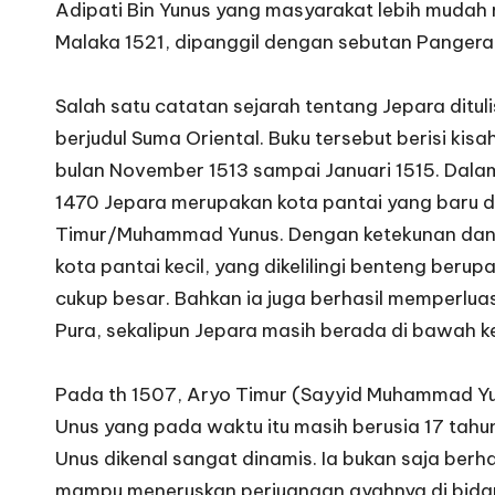
Adipati Bin Yunus yang masyarakat lebih mudah
Malaka 1521, dipanggil dengan sebutan Pangera
Salah satu catatan sejarah tentang Jepara ditu
berjudul Suma Oriental. Buku tersebut berisi kis
bulan November 1513 sampai Januari 1515. Dal
1470 Jepara merupakan kota pantai yang baru di
Timur/Muhammad Yunus. Dengan ketekunan dan 
kota pantai kecil, yang dikelilingi benteng ber
cukup besar. Bahkan ia juga berhasil memperlu
Pura, sekalipun Jepara masih berada di bawah 
Pada th 1507, Aryo Timur (Sayyid Muhammad Yun
Unus yang pada waktu itu masih berusia 17 tahu
Unus dikenal sangat dinamis. Ia bukan saja ber
mampu meneruskan perjuangan ayahnya di bida