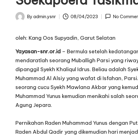
Soekapoera Tasikm
By
admin.ysnr
08/04/2023
No Commen
Posted
by
oleh: Kang Oos Supyadin, Garut Selatan
Yayasan-snr.or.id
– Bermula setelah kedatangan 
mendaratlah seorang Muballigh Parsi yang riwa
dipanggil Syekh Khaliqul Idrus. Beliau adalah Sy
Muhammad Al Alsiy yang wafat di Isfahan, Parsi. 
seorang cucu Syekh Mawlana Akbar yang kemud
Muhammad Yunus kemudian menikahi salah seora
Agung Jepara.
Pernikahan Raden Muhammad Yunus dengan Putri 
Raden Abdul Qadir yang dikemudian hari menjad