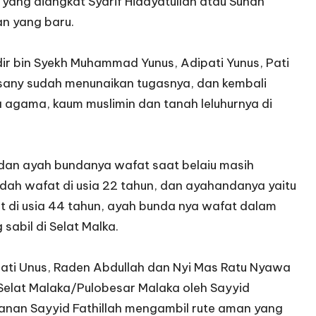
 yang diangkat Syarif Hidayatullah atau Sunan
n yang baru.
r bin Syekh Muhammad Yunus, Adipati Yunus, Pati
sany sudah menunaikan tugasnya, dan kembali
 agama, kaum muslimin dan tanah leluhurnya di
 dan ayah bundanya wafat saat belaiu masih
edah wafat di usia 22 tahun, dan ayahandanya yaitu
t di usia 44 tahun, ayah bunda nya wafat dalam
abil di Selat Malka.
ati Unus, Raden Abdullah dan Nyi Mas Ratu Nyawa
Selat Malaka/Pulobesar Malaka oleh Sayyid
anan Sayyid Fathillah mengambil rute aman yang