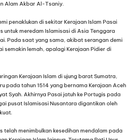
tan Alam Akbar Al-Tsaniy.
mi penaklukan di sekitar Kerajaan Islam Pasai
 untuk meredam Islamisasi di Asia Tenggara
ai. Pada saat yang sama, akibat serangan demi
i semakin lemah, apalagi Kerajaan Pidier di
ringan Kerajaan Islam di ujung barat Sumatra,
aru pada tahun 1514 yang bernama Kerajaan Aceh
at Syah. Akhirnya Pasai jatuh ke Portugis pada
ai pusat Islamisasi Nusantara digantikan oleh
kuat.
ugis telah menimbulkan kesedihan mendalam pada
an Kerajaan Islam lainnya. Terutama Pati Unus