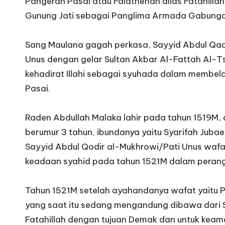
Pangeran Pasai atau Falathehan alias Fatahillah
Gunung Jati sebagai Panglima Armada Gabunga
Sang Maulana gagah perkasa, Sayyid Abdul Qadi
Unus dengan gelar Sultan Akbar Al-Fattah Al-T
kehadirat Illahi sebagai syuhada dalam membela
Pasai.
Raden Abdullah Malaka lahir pada tahun 1519M,
berumur 3 tahun, ibundanya yaitu Syarifah Juba
Sayyid Abdul Qodir al-Mukhrowi/Pati Unus wafa
keadaan syahid pada tahun 1521M dalam perang s
Tahun 1521M setelah ayahandanya wafat yaitu P
yang saat itu sedang mengandung dibawa dari 
Fatahillah dengan tujuan Demak dan untuk keam