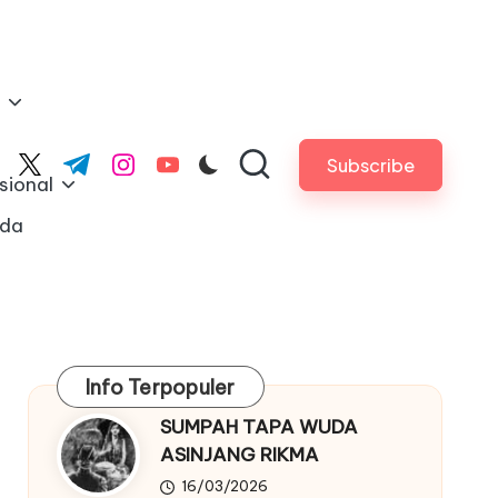
Subscribe
cebook.com
twitter.com
t.me
instagram.com
youtube.com
sional
nda
Info Terpopuler
SUMPAH TAPA WUDA
ASINJANG RIKMA
16/03/2026