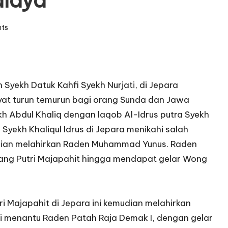
alaya
ts
Syekh Datuk Kahfi Syekh Nurjati, di Jepara
yat turun temurun bagi orang Sunda dan Jawa
ekh Abdul Khaliq dengan laqob Al-Idrus putra Syekh
Syekh Khaliqul Idrus di Jepara menikahi salah
ian melahirkan Raden Muhammad Yunus. Raden
ng Putri Majapahit hingga mendapat gelar Wong
Majapahit di Jepara ini kemudian melahirkan
i menantu Raden Patah Raja Demak I, dengan gelar