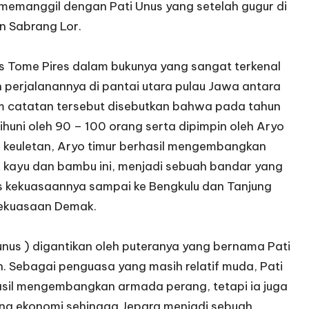
 memanggil dengan Pati Unus yang setelah gugur di
n Sabrang Lor.
lis Tome Pires dalam bukunya yang sangat terkenal
ah perjalanannya di pantai utara pulau Jawa antara
am catatan tersebut disebutkan bahwa pada tahun
huni oleh 90 – 100 orang serta dipimpin oleh Aryo
keuletan, Aryo timur berhasil mengembangkan
upa kayu dan bambu ini, menjadi sebuah bandar yang
as kekuasaannya sampai ke Bengkulu dan Tanjung
kekuasaan Demak.
us ) digantikan oleh puteranya yang bernama Pati
n. Sebagai penguasa yang masih relatif muda, Pati
hasil mengembangkan armada perang, tetapi ia juga
ng ekonomi sehingga Jepara menjadi sebuah