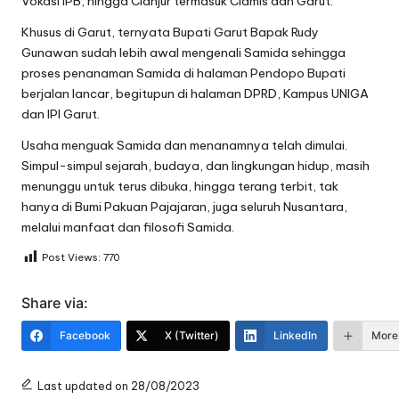
Vokasi IPB, hingga Cianjur termasuk Ciamis dan Garut.
Khusus di Garut, ternyata Bupati Garut Bapak Rudy
Gunawan sudah lebih awal mengenali Samida sehingga
proses penanaman Samida di halaman Pendopo Bupati
berjalan lancar, begitupun di halaman DPRD, Kampus UNIGA
dan IPI Garut.
Usaha menguak Samida dan menanamnya telah dimulai.
Simpul-simpul sejarah, budaya, dan lingkungan hidup, masih
menunggu untuk terus dibuka, hingga terang terbit, tak
hanya di Bumi Pakuan Pajajaran, juga seluruh Nusantara,
melalui manfaat dan filosofi Samida.
Post Views:
770
Share via:
Facebook
X (Twitter)
LinkedIn
More
Last updated on 28/08/2023