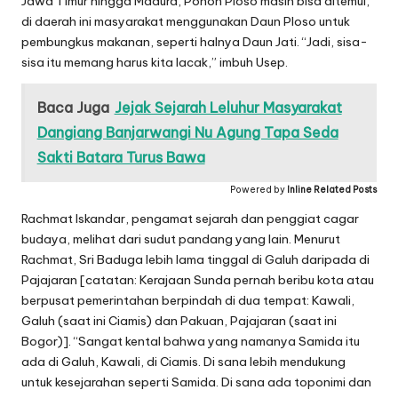
Jawa Timur hingga Madura, Pohon Ploso masih bisa ditemui,
di daerah ini masyarakat menggunakan Daun Ploso untuk
pembungkus makanan, seperti halnya Daun Jati. “Jadi, sisa-
sisa itu memang harus kita lacak,” imbuh Usep.
Baca Juga
Jejak Sejarah Leluhur Masyarakat
Dangiang Banjarwangi Nu Agung Tapa Seda
Sakti Batara Turus Bawa
Powered by
Inline Related Posts
Rachmat Iskandar, pengamat sejarah dan penggiat cagar
budaya, melihat dari sudut pandang yang lain. Menurut
Rachmat, Sri Baduga lebih lama tinggal di Galuh daripada di
Pajajaran [catatan: Kerajaan Sunda pernah beribu kota atau
berpusat pemerintahan berpindah di dua tempat: Kawali,
Galuh (saat ini Ciamis) dan Pakuan, Pajajaran (saat ini
Bogor)]. “Sangat kental bahwa yang namanya Samida itu
ada di Galuh, Kawali, di Ciamis. Di sana lebih mendukung
untuk kesejarahan seperti Samida. Di sana ada toponimi dan