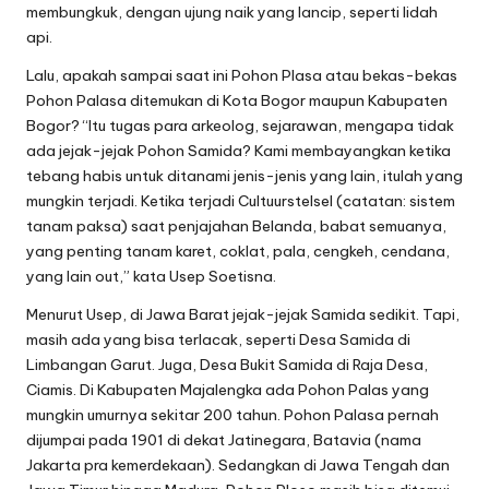
membungkuk, dengan ujung naik yang lancip, seperti lidah
api.
Lalu, apakah sampai saat ini Pohon Plasa atau bekas-bekas
Pohon Palasa ditemukan di Kota Bogor maupun Kabupaten
Bogor? “Itu tugas para arkeolog, sejarawan, mengapa tidak
ada jejak-jejak Pohon Samida? Kami membayangkan ketika
tebang habis untuk ditanami jenis-jenis yang lain, itulah yang
mungkin terjadi. Ketika terjadi Cultuurstelsel (catatan: sistem
tanam paksa) saat penjajahan Belanda, babat semuanya,
yang penting tanam karet, coklat, pala, cengkeh, cendana,
yang lain out,” kata Usep Soetisna.
Menurut Usep, di Jawa Barat jejak-jejak Samida sedikit. Tapi,
masih ada yang bisa terlacak, seperti Desa Samida di
Limbangan Garut. Juga, Desa Bukit Samida di Raja Desa,
Ciamis. Di Kabupaten Majalengka ada Pohon Palas yang
mungkin umurnya sekitar 200 tahun. Pohon Palasa pernah
dijumpai pada 1901 di dekat Jatinegara, Batavia (nama
Jakarta pra kemerdekaan). Sedangkan di Jawa Tengah dan