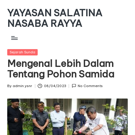
YAYASAN SALATINA
Skip
to
NASABA RAYYA
content
www.yayasan-
snr.or.id
Posted
Sejarah Sunda
in
Mengenal Lebih Dalam
Tentang Pohon Samida
By
admin.ysnr
08/04/2023
No Comments
Posted
by