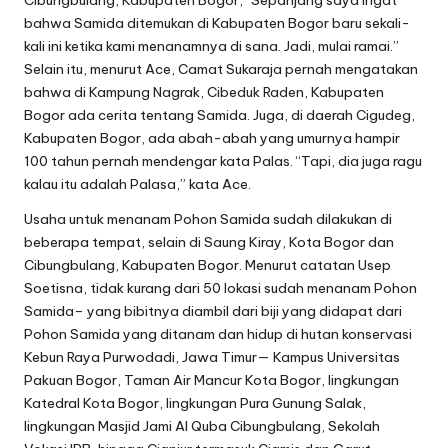
Cibungbulang, Kabupaten Bogor, “Sepanjang saya ingat
bahwa Samida ditemukan di Kabupaten Bogor baru sekali-
kali ini ketika kami menanamnya di sana. Jadi, mulai ramai.”
Selain itu, menurut Ace, Camat Sukaraja pernah mengatakan
bahwa di Kampung Nagrak, Cibeduk Raden, Kabupaten
Bogor ada cerita tentang Samida. Juga, di daerah Cigudeg,
Kabupaten Bogor, ada abah-abah yang umurnya hampir
100 tahun pernah mendengar kata Palas. “Tapi, dia juga ragu
kalau itu adalah Palasa,” kata Ace.
Usaha untuk menanam Pohon Samida sudah dilakukan di
beberapa tempat, selain di Saung Kiray, Kota Bogor dan
Cibungbulang, Kabupaten Bogor. Menurut catatan Usep
Soetisna, tidak kurang dari 50 lokasi sudah menanam Pohon
Samida– yang bibitnya diambil dari biji yang didapat dari
Pohon Samida yang ditanam dan hidup di hutan konservasi
Kebun Raya Purwodadi, Jawa Timur— Kampus Universitas
Pakuan Bogor, Taman Air Mancur Kota Bogor, lingkungan
Katedral Kota Bogor, lingkungan Pura Gunung Salak,
lingkungan Masjid Jami Al Quba Cibungbulang, Sekolah