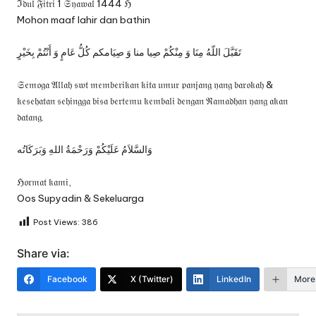
ℑ𝔡𝔲𝔩 𝔉𝔦𝔱𝔯𝔦 1 𝔖𝔶𝔞𝔴𝔞𝔩 1444 ℌ
Mohon maaf lahir dan bathin
تَقَبَّلَ اللّهُ مِنَا وَ مِنْكُمْ صِيا منا وَ صِيَامكم كُلُّ عَامٍ وَ أَنْتُمْ بِخَيْرٍ
𝔖𝔢𝔪𝔬𝔤𝔞 𝔄𝔩𝔩𝔞𝔥 𝔰𝔴𝔱 𝔪𝔢𝔪𝔟𝔢𝔯𝔦𝔨𝔞𝔫 𝔨𝔦𝔱𝔞 𝔲𝔪𝔲𝔯 𝔭𝔞𝔫𝔧𝔞𝔫𝔤 𝔶𝔞𝔫𝔤 𝔟𝔞𝔯𝔬𝔨𝔞𝔥 &
𝔨𝔢𝔰𝔢𝔥𝔞𝔱𝔞𝔫 𝔰𝔢𝔥𝔦𝔫𝔤𝔤𝔞 𝔟𝔦𝔰𝔞 𝔟𝔢𝔯𝔱𝔢𝔪𝔲 𝔨𝔢𝔪𝔟𝔞𝔩𝔦 𝔡𝔢𝔫𝔤𝔞𝔫 ℜ𝔞𝔪𝔞𝔡𝔥𝔞𝔫 𝔶𝔞𝔫𝔤 𝔞𝔨𝔞𝔫
𝔡𝔞𝔱𝔞𝔫𝔤.
وَالسَّلاَمُ عَلَيْكُمْ وَرَحْمَةُ اللهِ وَبَرَكَاتُه
ℌ𝔬𝔯𝔪𝔞𝔱 𝔨𝔞𝔪𝔦,
Oos Supyadin & Sekeluarga
Post Views:
386
Share via:
Facebook
X (Twitter)
LinkedIn
More