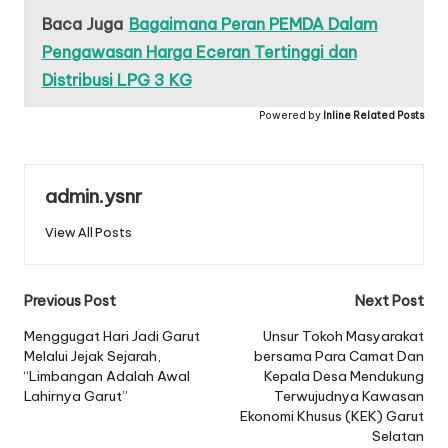
Baca Juga
Bagaimana Peran PEMDA Dalam
Pengawasan Harga Eceran Tertinggi dan
Distribusi LPG 3 KG
Powered by
Inline Related Posts
admin.ysnr
View All Posts
Post
Previous Post
Next Post
navigation
Menggugat Hari Jadi Garut
Unsur Tokoh Masyarakat
Melalui Jejak Sejarah,
bersama Para Camat Dan
“Limbangan Adalah Awal
Kepala Desa Mendukung
Lahirnya Garut”
Terwujudnya Kawasan
Ekonomi Khusus (KEK) Garut
Selatan