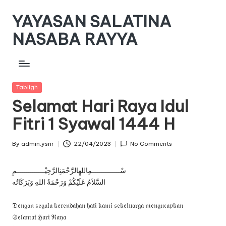
YAYASAN SALATINA
Skip
to
NASABA RAYYA
content
www.yayasan-
snr.or.id
Posted
Tabligh
in
Selamat Hari Raya Idul
Fitri 1 Syawal 1444 H
By
admin.ysnr
22/04/2023
No Comments
Posted
by
سْــــــــــــــمِاللهِالرَّحْمَنِالرَّحِيْــــــــــــــمِ
السَّلاَمُ عَلَيْكُمْ وَرَحْمَةُ اللهِ وَبَرَكَاتُه
𝔇𝔢𝔫𝔤𝔞𝔫 𝔰𝔢𝔤𝔞𝔩𝔞 𝔨𝔢𝔯𝔢𝔫𝔡𝔞𝔥𝔞𝔫 𝔥𝔞𝔱𝔦 𝔨𝔞𝔪𝔦 𝔰𝔢𝔨𝔢𝔩𝔲𝔞𝔯𝔤𝔞 𝔪𝔢𝔫𝔤𝔲𝔠𝔞𝔭𝔨𝔞𝔫
𝔖𝔢𝔩𝔞𝔪𝔞𝔱 ℌ𝔞𝔯𝔦 ℜ𝔞𝔶𝔞