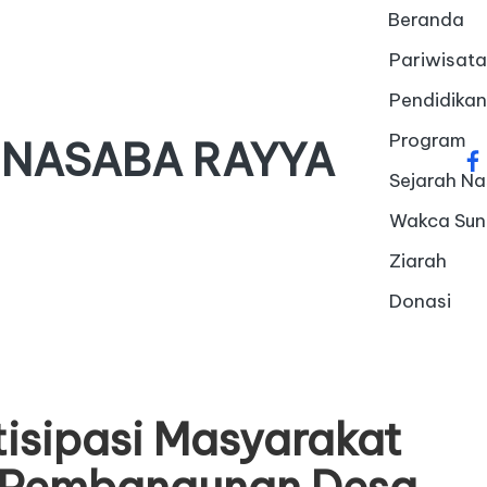
Beranda
Pariwisata
Pendidikan
Program
 NASABA RAYYA
fa
Sejarah Na
Wakca Su
Ziarah
Donasi
isipasi Masyarakat