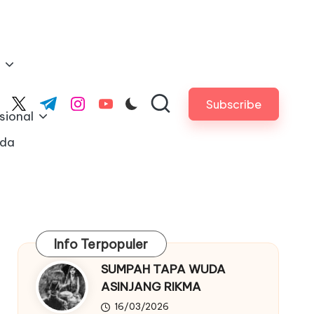
Subscribe
cebook.com
twitter.com
t.me
instagram.com
youtube.com
sional
nda
Info Terpopuler
SUMPAH TAPA WUDA
ASINJANG RIKMA
16/03/2026