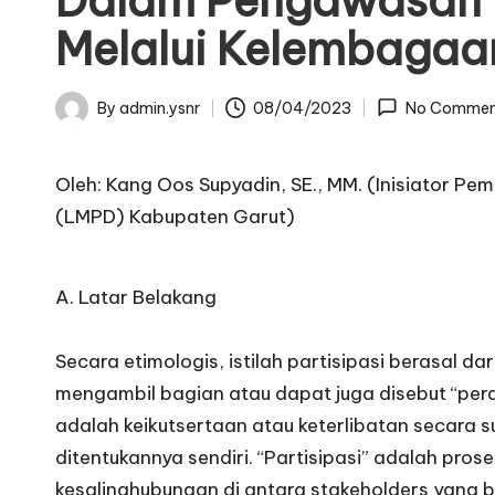
Dalam Pengawasan
Melalui Kelembagaa
By
admin.ysnr
08/04/2023
No Commen
Posted
by
Oleh: Kang Oos Supyadin, SE., MM. (Inisiator
(LMPD) Kabupaten Garut)
A. Latar Belakang
Secara etimologis, istilah partisipasi berasal da
mengambil bagian atau dapat juga disebut “peran
adalah keikutsertaan atau keterlibatan secara
ditentukannya sendiri. “Partisipasi” adalah pr
kesalinghubungan di antara stakeholders yang 