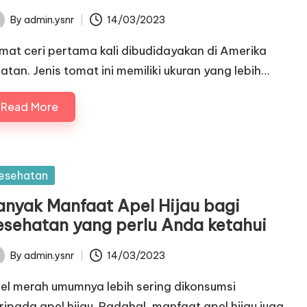
By
admin.ysnr
14/03/2023
ted
mat ceri pertama kali dibudidayakan di Amerika
latan. Jenis tomat ini memiliki ukuran yang lebih…
Read More
sted
esehatan
anyak Manfaat Apel Hijau bagi
esehatan yang perlu Anda ketahui
By
admin.ysnr
14/03/2023
ted
el merah umumnya lebih sering dikonsumsi
ripada apel hijau. Padahal, manfaat apel hijau juga