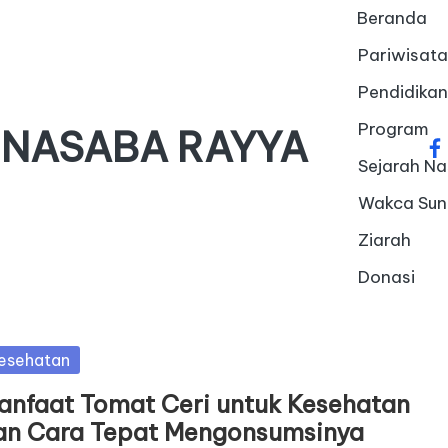
Beranda
Pariwisata
Pendidikan
Program
 NASABA RAYYA
fa
Sejarah Na
Wakca Su
Ziarah
Donasi
sted
esehatan
anfaat Tomat Ceri untuk Kesehatan
an Cara Tepat Mengonsumsinya