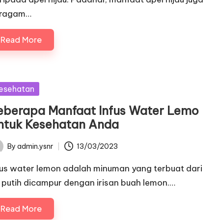
ragam…
Read More
sted
esehatan
eberapa Manfaat Infus Water Lemo
ntuk Kesehatan Anda
By
admin.ysnr
13/03/2023
ted
fus water lemon adalah minuman yang terbuat dari
r putih dicampur dengan irisan buah lemon.…
Read More