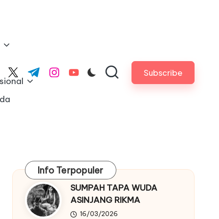
Subscribe
cebook.com
twitter.com
t.me
instagram.com
youtube.com
sional
nda
Info Terpopuler
SUMPAH TAPA WUDA
ASINJANG RIKMA
16/03/2026