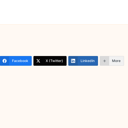
Facebook
X (Twitter)
LinkedIn
More