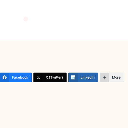
Facebook
X (Twitter)
LinkedIn
More