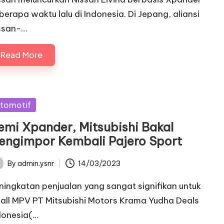
berapa waktu lalu di Indonesia. Di Jepang, aliansi
ssan-…
Read More
sted
tomotif
emi Xpander, Mitsubishi Bakal
engimpor Kembali Pajero Sport
By
admin.ysnr
14/03/2023
ted
ningkatan penjualan yang sangat signifikan untuk
all MPV PT Mitsubishi Motors Krama Yudha Deals
donesia(…