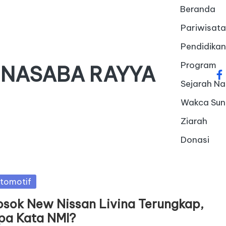
Beranda
Pariwisata
Pendidikan
Program
 NASABA RAYYA
fa
Sejarah Na
Wakca Su
Ziarah
Donasi
sted
tomotif
osok New Nissan Livina Terungkap,
pa Kata NMI?