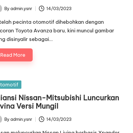
By
admin.ysnr
14/03/2023
ted
telah pecinta otomotif dihebohkan dengan
coran Toyota Avanza baru, kini muncul gambar
ng disinyalir sebagai…
Read More
sted
tomotif
liansi Nissan-Mitsubishi Luncurkan
vina Versi Mungil
By
admin.ysnr
14/03/2023
ted
ssan meluncurkan Nissan Livina berbasis Xpander