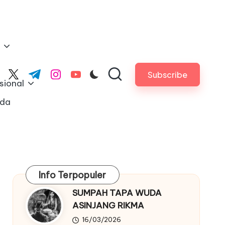
Subscribe
cebook.com
twitter.com
t.me
instagram.com
youtube.com
sional
nda
Info Terpopuler
SUMPAH TAPA WUDA
ASINJANG RIKMA
16/03/2026