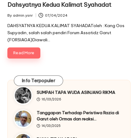
in
Dahsyatnya Kedua Kalimat Syahadat
By
admin.ysnr
07/04/2024
Posted
by
DAHSYATNYA KEDUA KALIMAT SYAHADAToleh : Kang Oos
Supyadin, salah salah pendiri Forum Assatidz Garut
(FORSIAGA)Diawali…
Read More
Info Terpopuler
SUMPAH TAPA WUDA ASINJANG RIKMA
16/03/2026
Tanggapan Terhadap Peristiwa Razia di
Garut oleh Ormas dan reaksi…
14/03/2025